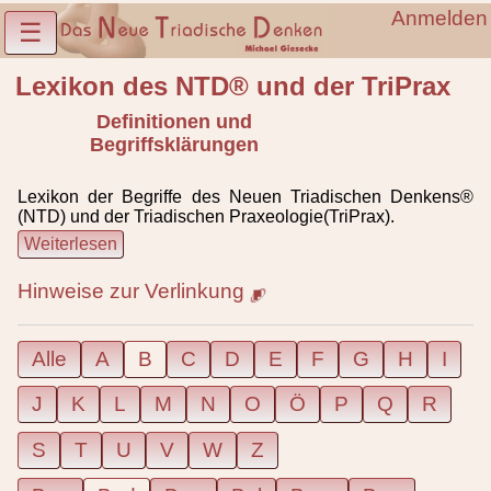
Anmelden
☰
Lexikon des NTD® und der TriPrax
Definitionen und
Begriffsklärungen
Lexikon der Begriffe des Neuen Triadischen Denkens®
(NTD) und der Triadischen Praxeologie(TriPrax).
Weiterlesen
Hinweise zur Verlinkung
Alle
A
B
C
D
E
F
G
H
I
J
K
L
M
N
O
Ö
P
Q
R
S
T
U
V
W
Z