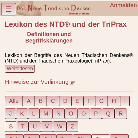
Anmelden
☰
Lexikon des NTD® und der TriPrax
Definitionen und
Begriffsklärungen
Lexikon der Begriffe des Neuen Triadischen Denkens®
(NTD) und der Triadischen Praxeologie(TriPrax).
Weiterlesen
Hinweise zur Verlinkung
Alle
A
B
C
D
E
F
G
H
I
J
K
L
M
N
O
Ö
P
Q
R
S
T
U
V
W
Z