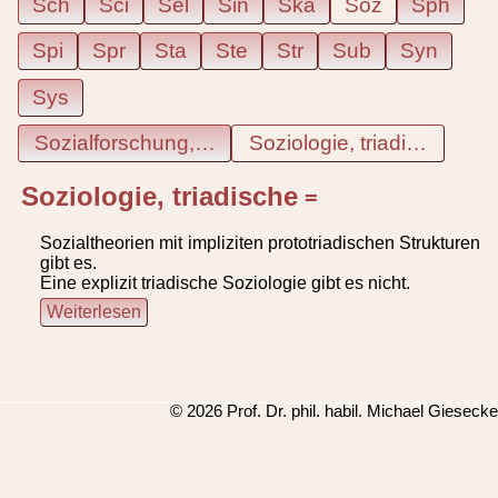
Sch
Sci
Sel
Sin
Ska
Soz
Sph
Spi
Spr
Sta
Ste
Str
Sub
Syn
Sys
Sozialforschung, kommunikative
Soziologie, triadische
Soziologie, triadische
=
Sozialtheorien mit impliziten prototriadischen Strukturen
gibt es.
Eine explizit triadische Soziologie gibt es nicht.
Weiterlesen
lexikon, id1756, letzte Änderung: 2023-08-24 10:55:47
© 2026 Prof. Dr. phil. habil. Michael Giesecke