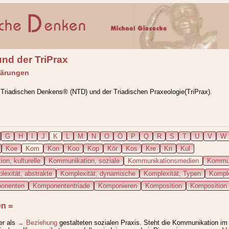
nd der TriPrax
lärungen
 Triadischen Denkens® (NTD) und der Triadischen Praxeologie(TriPrax).
G
H
I
J
K
L
M
N
O
Ö
P
Q
R
S
T
U
V
W
Koe
Kom
Kon
Koo
Kop
Kör
Kos
Kre
Kri
Kul
on, kulturelle
Kommunikation, soziale
Kommunikationsmedien
Kommun
lexität, abstrakte
Komplexität, dynamische
Komplexität, Typen
Komple
onenten
Komponententriade
Komponieren
Komposition
Komposition 
en
=
er als
→ Beziehung
gestalteten sozialen Praxis. Steht die Kommunikation im