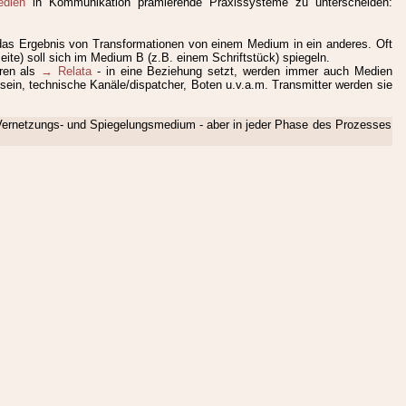
dien
in Kommunikation prämierende Praxissysteme zu unterscheiden:
h das Ergebnis von Transformationen von einem Medium in ein anderes. Oft
eite) soll sich im Medium B (z.B. einem Schriftstück) spiegeln.
ren als
→ Relata
- in eine Beziehung setzt, werden immer auch Medien
ein, technische Kanäle/dispatcher, Boten u.v.a.m. Transmitter werden sie
, Vernetzungs- und Spiegelungsmedium - aber in jeder Phase des Prozesses