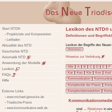
Lexikon des NTD® u
Start NTD®
Projektziele und Komponenten
Definitionen und Begriffsk
Leitfaden
Lexikon der Begriffe des Neuen
Aktualität des NTD
Weiterlesen
Geschichte NTD
Hinweise zur Verlinkung
Axiomatik NTD
Anwendung der Modelle
Alle
A
B
C
D
E
F
Lexikon
Kat
Kau
Kla
Kno
Kod
FAQs
Kommunikation
Kommunikati
Hilfe
Komplexität der Praxis
Komp
Komplexitätsreduktion
Komp
Externe Links
www.michael-giesecke.de
Kommunikationsmedi
Triadische-Praxis
www.kommunikative-welt.de
sind
→ Relationen
in ein