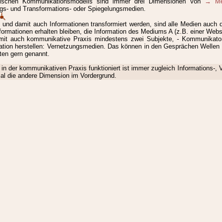
dischen Kommunikationsmodells sind immer drei Dimensionen von
→ Me
ngs- und Transformations- oder Spiegelungsmedien.
e und damit auch Informationen transformiert werden, sind alle Medien auc
nformationen erhalten bleiben, die Information des Mediums A (z.B. einer Webs
amit auch kommunikative Praxis mindestens zwei Subjekte, - Kommunikato
lation herstellen: Vernetzungsmedien. Das können in den Gesprächen Wellen s
ten gern genannt.
n der kommunikativen Praxis funktioniert ist immer zugleich Informations-
mal die andere Dimension im Vordergrund.
ung: 2022-11-09 16:16:18