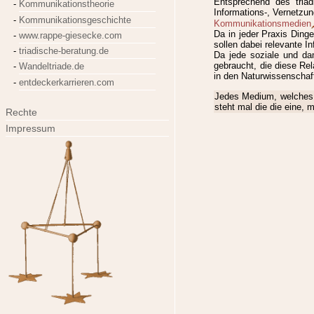
Entsprechend des tria
Kommunikationstheorie
Informations-, Vernetzu
Kommunikationsgeschichte
Kommunikationsmedien
Da in jeder Praxis Ding
www.rappe-giesecke.com
sollen dabei relevante I
triadische-beratung.de
Da jede soziale und d
gebraucht, die diese Re
Wandeltriade.de
in den Naturwissenschaf
entdeckerkarrieren.com
Jedes Medium, welches i
steht mal die die eine, 
Rechte
lexikon, id1609, letzte Änder
Impressum