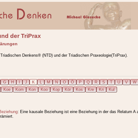
nd der TriPrax
lärungen
 Triadischen Denkens® (NTD) und der Triadischen Praxeologie(TriPrax).
G
H
I
J
K
L
M
N
O
Ö
P
Q
R
S
T
U
V
W
Koe
Kom
Kon
Koo
Kop
Kör
Kos
Kre
Kri
Kul
eziehung
: Eine kausale Beziehung ist eine Beziehung in der das Relatum A a
rämiert.
ung: 2022-08-17 08:55:20