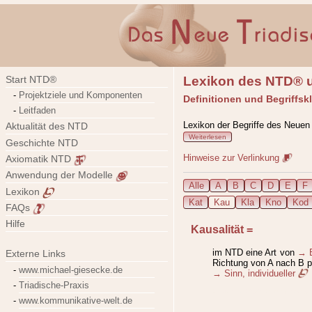
Lexikon des NTD® u
Start NTD®
Projektziele und Komponenten
Definitionen und Begriffsk
Leitfaden
Lexikon der Begriffe des Neuen
Aktualität des NTD
Weiterlesen
Geschichte NTD
Hinweise zur Verlinkung
Axiomatik NTD
Anwendung der Modelle
Alle
A
B
C
D
E
F
Lexikon
Kat
Kau
Kla
Kno
Kod
FAQs
Hilfe
Kausalität
=
im NTD eine Art von
→ B
Externe Links
Richtung von A nach B p
www.michael-giesecke.de
→ Sinn, individueller
Triadische-Praxis
lexikon, id1595, letzte Änder
www.kommunikative-welt.de