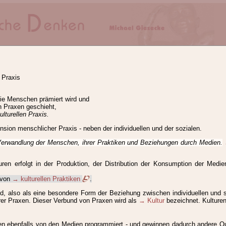
nd der TriPrax
lärungen
 Praxis
 Triadischen Denkens® (NTD) und der Triadischen Praxeologie(TriPrax).
die Menschen prämiert wird und
n Praxen geschieht,
ulturellen Praxis.
ension menschlicher Praxis - neben der individuellen und der sozialen.
G
H
I
J
K
L
M
N
O
Ö
P
Q
R
S
T
U
V
W
ie Verwandlung der Menschen, ihrer Praktiken und Beziehungen durch Medien.
Pra
Prä
Pro
Pun
raktiken, individuelle
Praktiken, kulturelle
Praktiken, soziale
Praktiker
en erfolgt in der Produktion, der Distribution der Konsumption der Medie
Praxeologie, konnektive
Praxeologie, Philosophische abstrakte
Praxeol
h von
→ kulturellen Praktiken
.
eologie_anthropologische
Praxeologische Anthropologie
Praxeologische 
und, also als eine besondere Form der Beziehung zwischen individuellen und 
 individuelle
Praxis, Klassifikation
Praxis, kommunikative
Praxis, Komp
rer Praxen. Dieser Verbund von Praxen wird als
→ Kultur
bezeichnet. Kulture
xive
Praxis, selbstreflexive
Praxis, soziale
Praxis, synergetische
Pra
en ebenfalls von den Medien programmiert - und gewinnen dadurch andere Qua