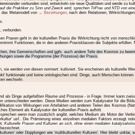
ntereinander verbunden sind, entwickeln sie neue Qualitäten und werde zu kult
auf die Praktiker zu Sinn und Zweck wird, sprechen TriPrax und NTD von einer
ilt das Metamodell von
→ Beziehungen
, nach dem Relationen, Wirkrichtunge
n.
t, verbunden.
en Praxen geht in der kulturellen Praxis die Wirkrichtung nicht von mensch
immt Funktionen, die in den anderen Praxisklassen die Subjekte erfüllen.
chen, ihre Gemeinschaften und ggfs. auch andere Teile des Kosmos zu beeinfl
ehungen sowie die Programme (der Prozesse) der Praxis.
sie werden von diesen normiert: kultiviert. Sie erscheinen als kulturelle We
bjekt' funktionale und keine ontologischen sind. Dinge, auch Menschen können
äten wechseln.
d als Dinge aufgefaßten Räume und Prozesse - in Frage. Immer kann zwischen
Medien unterschieden werden. Diese Medien werden zum Katalysator für die B
ikation von Wirkungen von Artefakten und anderen Teilen des Kosmos (Natu
hes Element als Katalysator der kulturellen Praxis auftritt.
u sprechen wenn man zusätzlich angibt, welches Medium als Motor der Verbi
kultur' usf.. Die Prämierung eines einzelnen medialen Faktors erzeugt no
et.
Kulturelle Praxen und Kulturen an sich, ohne einen medialen katalysatoris
 bezeichnet.
kulturen' oder Dopplungen wie 'multikulturellen Kulturen'. Hier bleibt unklar