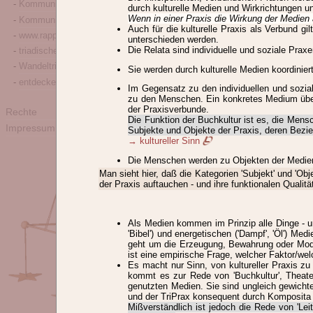
Kommunikationstheorie
durch kulturelle Medien und Wirkrichtungen u
Wenn in einer Praxis die Wirkung der Medien 
Kommunikationsgeschichte
Auch für die kulturelle Praxis als Verbund g
www.rappe-giesecke.com
unterschieden werden.
Die Relata sind individuelle und soziale Praxe
triadische-beratung.de
Wandeltriade.de
Sie werden durch kulturelle Medien koordinier
entdeckerkarrieren.com
Im Gegensatz zu den individuellen und sozial
zu den Menschen. Ein konkretes Medium übern
der Praxisverbunde.
Rechte
Die Funktion der Buchkultur ist es, die Mens
Impressum
Subjekte und Objekte der Praxis, deren Bezi
→ kultureller Sinn
Die Menschen werden zu Objekten der Medien, 
Man sieht hier, daß die Kategorien 'Subjekt' und 'O
der Praxis auftauchen - und ihre funktionalen Qualit
Als Medien kommen im Prinzip alle Dinge - un
'Bibel') und energetischen ('Dampf', 'Öl') 
geht um die Erzeugung, Bewahrung oder Modif
ist eine empirische Frage, welcher Faktor/welc
Es macht nur Sinn, von kultureller Praxis z
kommt es zur Rede von 'Buchkultur', Theater
genutzten Medien. Sie sind ungleich gewicht
und der TriPrax konsequent durch Komposita
Mißverständlich ist jedoch die Rede von 'Leit