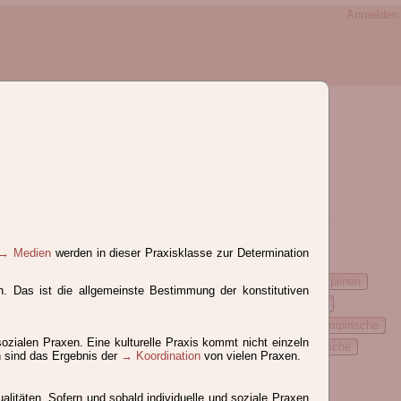
Anmelden
Z
→ Medien
werden in dieser Praxisklasse zur Determination
Praktizierende
Prämieren
Prämierung
Praxeologie, Disziplinen
n. Das ist die allgemeinste Bestimmung der konstitutiven
ogie, Praxiologie und Praktikologie
Praxeologie, systemische
Beziehungen
Praxis
Praxis, Bedeutung im Alltag
Praxis, empirische
sozialen Praxen. Eine kulturelle Praxis kommt nicht einzeln
osition
Praxis, kulturelle
Praxis, mediale
Praxis, ökologische
n sind das Ergebnis der
→ Koordination
von vielen Praxen.
xisgestaltung
Praxissysteme
Praxisverbund
Praxiszelle
litäten. Sofern und sobald individuelle und soziale Praxen