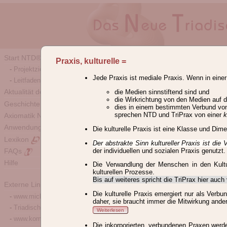
Lexikon des NTD® u
Start NTD®
Praxis, kulturelle
=
Projektziele und Komponenten
Definitionen und Begriffsk
Jede Praxis ist mediale Praxis. Wenn in einer
Leitfaden
Lexikon der Begriffe des Neuen
Aktualität des NTD
die Medien sinnstiftend sind und
die Wirkrichtung von den Medien auf 
Weiterlesen
Geschichte NTD
dies in einem bestimmten Verbund vo
sprechen NTD und TriPrax von einer
k
Hinweise zur Verlinkung
Axiomatik NTD
Anwendung der Modelle
Die kulturelle Praxis ist eine Klasse und Dim
Alle
A
B
C
D
E
F
Lexikon
Der abstrakte Sinn kultureller Praxis ist d
Par
Per
Phä
Pha
Phi
der individuellen und sozialen Praxis genutzt.
FAQs
Pragmatismus
Praktiken
P
Hilfe
Die Verwandlung der Menschen in den Kultur
Praxeologie, Grundannahmen
kulturellen Prozesse.
Bis auf weiteres spricht die TriPrax hier auc
Praxeologie, triadische
Prax
Externe Links
Die kulturelle Praxis emergiert nur als Verb
www.michael-giesecke.de
Praxis, epistemische
Praxis,
daher, sie braucht immer die Mitwirkung ande
Triadische-Praxis
Praxis, Phasen
Praxis, refle
Weiterlesen
www.kommunikative-welt.de
Die inkorporierten, verbundenen Praxen werd