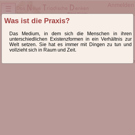
Anmelden
☰
Was ist die Praxis?
FAQs
Das Medium, in dem sich die Menschen in ihren
unterschiedlichen Existenzformen in ein Verhältnis zur
Häufig gestellte Fragen zur Triadischen Praxis.
Welt setzen. Sie hat es immer mit Dingen zu tun und
vollzieht sich in Raum und Zeit.
faqs, id65, letzte Änderung: 2020-10-20 16:35:17
© 2026 Prof. Dr. phil. habil. Michael Giesecke