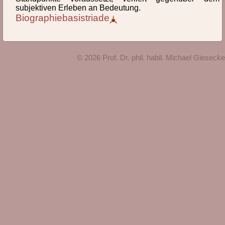
Bas
Bed
Beg
Bel
Bem
Beo
subjektiven Erleben an Bedeutung.
Biographiebasistriade
Bes
Bew
Bez
Bil
Bio
lexikon, id1545, letzte Änderung: 2022-11-01 19:04:27
© 2026 Prof. Dr. phil. habil. Michael Giesecke