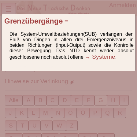
Anmelden
☰
Grenzübergänge
=
Lexikon des NTD® und der TriPrax
Definitionen und
Die System-Umweltbeziehungen(SUB) verlangen den
Fluß von Dingen in allen drei Emergenzniveaus in
Begriffsklärungen
beiden Richtungen (Input-Output) sowie die Kontrolle
dieser Bewegung. Das NTD kennt weder absolut
Lexikon der Begriffe des Neuen Triadischen Denkens®
→ Systeme
geschlossene noch absolut offene
.
(NTD) und der Triadischen Praxeologie(TriPrax).
lexikon, id1032, letzte Änderung: 2021-01-19 09:26:13
Weiterlesen
Hinweise zur Verlinkung
Alle
A
B
C
D
E
F
G
H
I
J
K
L
M
N
O
Ö
P
Q
R
S
T
U
V
W
Z