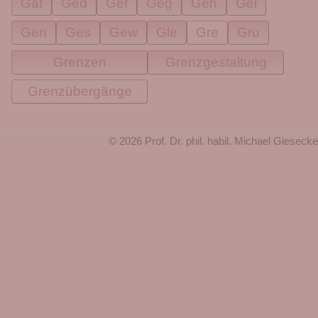
Gat
Ged
Gef
Geg
Geh
Gel
Gen
Ges
Gew
Gle
Gre
Gru
Grenzen
Grenzgestaltung
Grenzübergänge
© 2026 Prof. Dr. phil. habil. Michael Giesecke