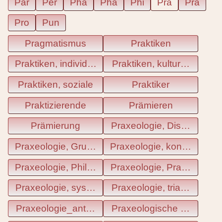
Par
Per
Phä
Pha
Phi
Pra
Prä
Pro
Pun
Pragmatismus
Praktiken
Praktiken, individuelle
Praktiken, kulturelle
Praktiken, soziale
Praktiker
Praktizierende
Prämieren
Prämierung
Praxeologie, Disziplinen
Praxeologie, Grundannahmen
Praxeologie, konnektive
Praxeologie, Philosophische abstrakte
Praxeologie, Praxiologie u
Praxeologie, systemische
Praxeologie, triadische
Praxeologie_anthropologische
Praxeologische Anthropol