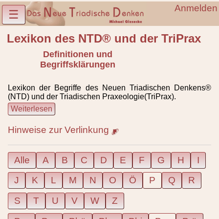
Anmelden
☰
Lexikon des NTD® und der TriPrax
Definitionen und
Begriffsklärungen
Lexikon der Begriffe des Neuen Triadischen Denkens®
(NTD) und der Triadischen Praxeologie(TriPrax).
Weiterlesen
Hinweise zur Verlinkung
Alle
A
B
C
D
E
F
G
H
I
J
K
L
M
N
O
Ö
P
Q
R
S
T
U
V
W
Z